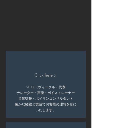
Click here >
V‪C‬KR（ヴィークル）代表
​ナレーター・声優・ボイストレーナー
音響監督・ボイサンコンサルタント
​確かな経験と実績でお客様の理想を形に
いたします。