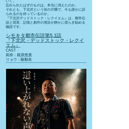
いく。
忘れられたはずのものは、本当に消えたのか。
それとも、下北沢という街の片隅で、今も誰かに語
られるのを待っているのか。
『下北沢デッドストック・レクイエム』は、都市伝
説と現実、記憶と創作の境目が静かに揺らぎ始める
物語です。
シモキタ都市伝説第5.1話
『下北沢・デッドストック・レクイ
エム』
CAST
莉奈：鏡原悠貴
リョウ：駆動良