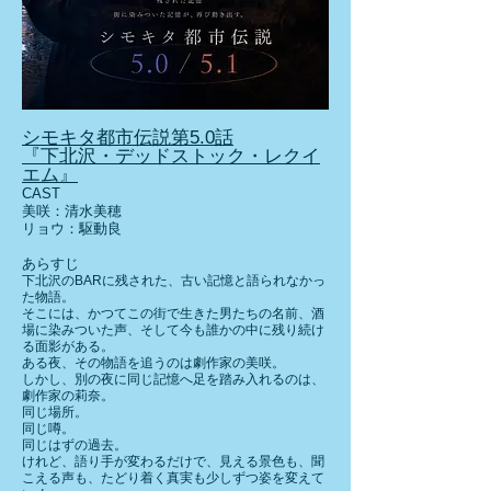
シモキタ都市伝説第5.0話
『下北沢・デッドストック・レクイ
エム』
CAST
美咲：清水美穂
リョウ：駆動良
あらすじ
下北沢のBARに残された、古い記憶と語られなかっ
た物語。
そこには、かつてこの街で生きた男たちの名前、酒
場に染みついた声、そして今も誰かの中に残り続け
る面影がある。
ある夜、その物語を追うのは劇作家の美咲。
しかし、別の夜に同じ記憶へ足を踏み入れるのは、
劇作家の莉奈。
同じ場所。
同じ噂。
同じはずの過去。
けれど、語り手が変わるだけで、見える景色も、聞
こえる声も、たどり着く真実も少しずつ姿を変えて