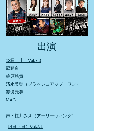
出演
13日（土）Vol.7.0
駆動良
鏡原悠貴
清水美穂（ブラッシュアップ・ワン）
渡邊元美
MAG
声：桜井みき（
アーリーウィング
）
​14日（日）Vol.7.1