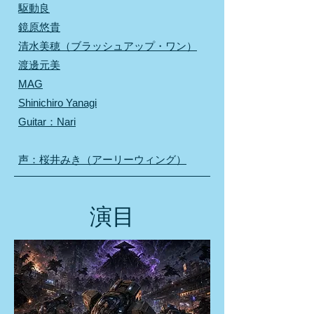
駆動良
鏡原悠貴
清水美穂（ブラッシュアップ・ワン）
渡邊元美
MAG
Shinichiro Yanagi​​
Guitar：Nari
声：桜井みき（アーリーウィング）
演目