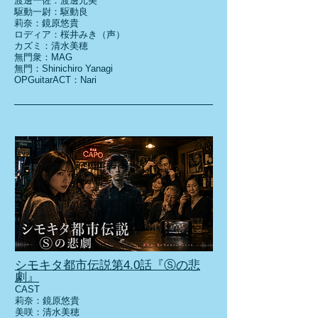
渡邊一佐：渡邊元美
駆動一尉：駆動良
莉奈：鏡原悠貴
ロディア：桜井みき（声）
カズミ：清水美穂
無門衆：MAG
無門：Shinichiro Yanagi
​OPGuitarACT：Nari
プロローグ
1.0
シモキタ都市伝説第4.0話『Ⓢの悲
劇』
CAST
莉奈：鏡原悠貴
美咲：清水美穂