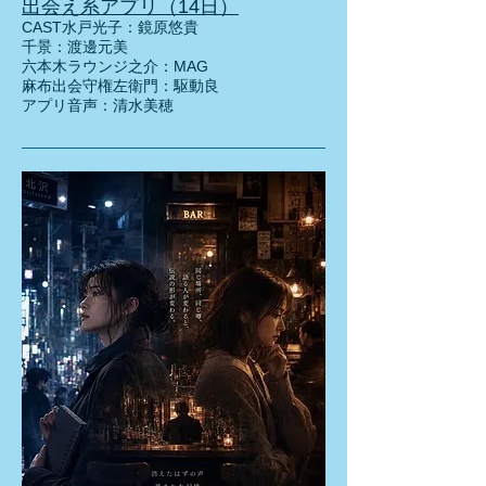
出会え系アプリ（14日）
CAST水戸光子：鏡原悠貴
千景：渡邊元美
六本木ラウンジ之介：MAG
麻布出会守権左衛門：駆動良
アプリ音声：清水美穂