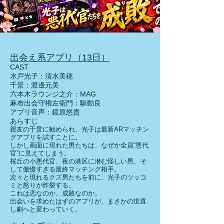
出会え系アプリ（13日）
CAST
水戸光子：清水美穂
千景：渡邊元美
六本木ラウンジ之介：MAG
麻布出会守権左衛門：駆動良
アプリ音声：鏡原悠貴
あらすじ
親友の千景に勧められ、光子は最新ARマッチン
グアプリを試すことに。
しかし画面に現れた男たちは、なぜか全員“悪代
官”に見えてしまう。
桜丘の小悪代官、夜の港区に潜む怪しい男、そ
して傲慢すぎる最終マッチング相手。
次々と現れるクズ男たちを前に、光子のツッコ
ミと怒りが炸裂する。
これは恋なのか、成敗なのか。
出会いを求めたはずのアプリが、まさかの世直
し劇へと変わっていく。