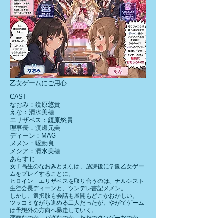
乙女ゲームにご用心
CAST
なおみ：鏡原悠貴
えな：清水美穂
エリザベス：鏡原悠貴
理事長：渡邊元美
ディーン：MAG
メメン：駆動良
メシア：清水美穂
あらすじ
女子高生のなおみとえなは、放課後に学園乙女ゲー
ムをプレイすることに。
ヒロイン・エリザベスを取り合うのは、ナルシスト
生徒会長ディーンと、ツンデレ書記メメン。
しかし、選択肢も会話も展開もどこかおかしい。
ツッコミながら進める二人だったが、やがてゲーム
は予想外の方向へ暴走していく。
恋愛なのか、バグなのか、ただのクソゲーなのか。