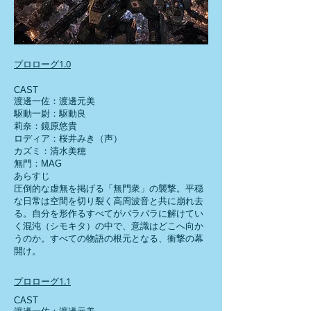
プロローグ1.0
CAST
渡邊一佐：渡邊元美
駆動一尉：駆動良
莉奈：鏡原悠貴
ロディア：桜井みき（声）
カズミ：清水美穂
無門：MAG
あらすじ
圧倒的な虚無を掲げる「無門衆」の襲撃。平穏
な日常は空間を切り裂く高周波音と共に崩れ去
る。自分を形作るすべてがバラバラに解けてい
く混沌（シモキタ）の中で、意識はどこへ向か
うのか。すべての物語の根元となる、衝撃の幕
開け。
プロローグ1.1
CAST