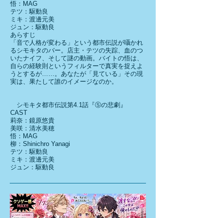
悟：MAG
テツ：駆動良
ミキ：渡邊元美
ジュン：駆動良
あらすじ
「音で人格が変わる」という都市伝説が囁かれ
るシモキタのバー。店主・テツの失踪、血のつ
いたナイフ、そして謎の動画。バイトの悟は、
自らの経験則というフィルターで真実を捉えよ
うとするが……。あなたが「見ている」その現
実は、果たして誰のイメージなのか。
シモキタ都市伝説第4.1話『Ⓢの悲劇』
CAST
莉奈：鏡原悠貴
美咲：清水美穂
悟：MAG
柳：Shinichro Yanagi
テツ：駆動良
ミキ：渡邊元美
ジュン：駆動良