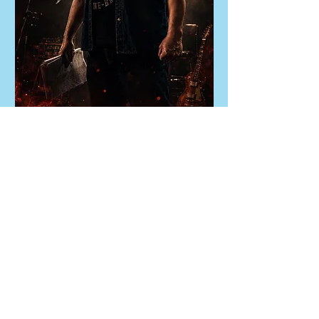
這い上がれない声（13日）
CAST
駆動良
声優として歩んできた時間、届かなかった思
い、消えずに残り続ける悔しさ。
『這い上がれない声』は、表現者が心の奥底に
溜め込んできた痛みや未練を、消えないマグマ
のような熱として描く一人語りです。
14日バージョンでは、ギターの音と共に言葉を
重ね、声だけでは届かない感情の揺らぎと、奥
底で燃え続ける衝動を舞台に立ち上げます。
成功や救済を美しく語るのではなく、報われな
さを抱えたまま、それでも表現を続ける人間の
姿を言葉にした作品。