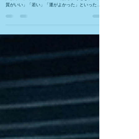
と、落ちる人の共通点
――講師歴1万時間以上の現場から見えてきたこと
声優オーディションについて語られるとき、「声
質がいい」「若い」「運がよかった」といった言
葉で片付けられることが少なくありません。 です
が、講師として1万時間以上、声優志望者からプロ
までを見てきた立場から言うと、 受かる人 と 落ち
る人 の差は、もっと手前の“姿勢”や“思考”の部分に
あります。 今回は、あくまで 私・駆動良の経験則
として、オーディションに「通る人」「届かない
人」に共通して見られる傾向を整理してみます。
受かる人に共通すること ① 課題に対して「自分は
こうしたい」が明確 受かる人は、オーディション
課題を「正解探し」ではなく、 自分の表現を試す
場 として捉えています。 ・このセリフをどう届け
たいのか ・どんな人物像として立ちたいのか ・自
分の強みをどこに置くのか 完璧である必要はあり
ません。ただし、 自分なりの指針があるかどうか
ははっきり差が出ます。 ② レッスンで出た課題
を“持ち帰り対応している” 受かる人は、レッスン